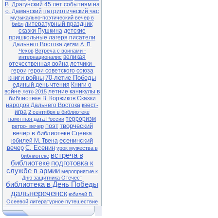
В. Драгунский
45 лет событиям на
о. Даманский
патриотический час
музыкально-поэтический вечер в
литературный праздник
библ
сказки Пушкина
детские
пришкольные лагеря
писатели
Дальнего Востока
детям
А. П.
Чехов
Встреча с воинами -
великая
интернационалис
отечественная война
летчики -
герои
герои советского союза
книги войны
70-летие Победы
единый день чтения
Книги о
войне
летние каникулы в
лето 2015
библиотеке
В. Коржиков
Сказки
народов Дальнего Востока
квест-
игра
2 сентября в библиотеке
терроризм
памятная дата России
поэт
творческий
ретро- вечер
вечер в библиотеке
Сценка
есенинский
юбилей М. Твена
вечер
С. Есенин
урок мужества в
встреча в
библиотеке
библиотеке
подготовка к
службе в армии
мероприятие к
Дню защитника Отечест
библиотека в День Победы
дальнереченск
юбилей В.
Осеевой
литературное путешествие