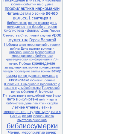
Посвящение в читатели
45-летний
Чернобыля» (35 лет со дня
юбилей событий на о. Дама
катастрофы на Чернобыльской
профилактика наркомании
АЭС)
вечер
Читаем детям о войне
27.04 13-00 Ф№1
вальса
1 сентября в
Квест-игра «В поисках заветного
библиотеке
вечер памяти
день
клада» (в рамках клуба «Семь Я)
солидарности в борьбе с террор
библиотека - филиал
День Героев
28.04 13-00 Ф№1
урок
Экологический час «Чернобыль.
Отечества
Счастливый случай
Год 1986» (35 лет со дня
мужества
Герои Великой
катастрофы на Чернобыльской
Победы
цикл мероприятий о героях
АЭС)
войны
День памяти воинов -
интернационали
мероприятия
28.04 11-00 ЦБ
мероприятие в библиотеке
Литературный час «Король смеха
краеведческая конференция
к 70 -
Аркадий Аверченко» (140 лет со
краеведение
летию Победы
дня рождения писателя)
загадочная викторина
пришкольный
вечер
29.04 13-00 Ф№1
лагерь
последние залпы войны
Обзор книжной выставки «Они не
в
юмора
вечер русского романса
должны исчезнуть» (по Красной
библиотеке
юбилей Есенина
книге Приморского края)
Юбилей К. Симонова в библиотеке
о
школе с улыбкой
поэты
Творческий
юбилей А. Волкова
вечер
Внимание! В связи с продлением
Путешествие в волшебный мир
9 мая
ограничительных мер в
лето в библиотеке
пейп - арт в
расписании возможны
библиотеке
день памяти и скорби
корректировки. Обращаться по
летнее чтение
тел.: 25-1-72
Летние
студенты
мероприятия
год кино в
акция
России
юбилей поэта
выставка рисунков
библиосумерки
Чечня. мероприятие
вечер