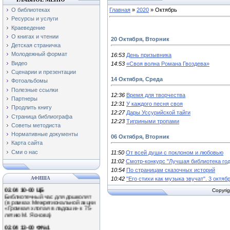
О библиотеках
Главная
»
2020
»
Октябрь
Ресурсы и услуги
Краеведение
О книгах и чтении
20 Октября, Вторник
Детская страничка
Молодежный формат
16:53
День призывника
Видео
14:53
«Своя волна Романа Гвоздева»
Сценарии и презентации
14 Октября, Среда
Фотоальбомы
Полезные ссылки
12:36
Время для творчества
Партнеры
12:31
У каждого песня своя
Продлить книгу
12:27
Дары Уссурийской тайги
Страница библиографа
12:23
Тигриными тропами
01.04 11-00 Ф№3
Советы методиста
Экологический час «Наши
Нормативные документы
06 Октября, Вторник
крылатые друзья!»
(Международный день птиц)
Карта сайта
Сми о нас
11:50
От всей души с поклоном и любовью
0.04 13-00 Ф№1
11:02
Смотр-конкурс "Лучшая библиотека год
Обзор книжной выставки
«Путешествие в мир природы»
10:54
По страницам сказочных историй
10:42
"Его стихи как музыка звучат". 3 октяб
АФИША
02.04 10-00 ЦБ
Библиотечный час для дошколят
Copyrig
(в рамках Межрегиональной акции
«Громкая хлопая в ладоши» к 75-
летию М. Яснова)
02.04 13-00 Ф№1
Литературное знакомство «Громко
хлопая в ладоши…» (75 лет со дня