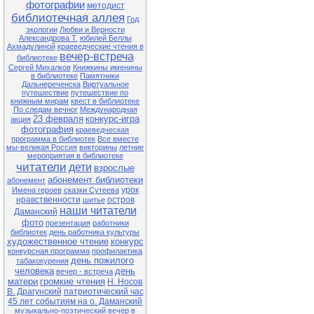
фотографии
методист
библиотечная аллея
Год
экологии
Любви и Верности
Александрова Т.
юбилей Беллы
Ахмадулиной
краеведческие чтения в
вечер-встреча
библиотеке
Сергей Михалков
Книжкины именины
в библиотеке
Памятники
Дальнереченска
Виртуальное
путешествие
путешествие по
книжным мирам
квест в библиотеке
По следам вечног
Международная
23 февраля
конкурс-игра
акция
фотография
краеведческая
программа в библиотек
Все вместе
мы-великая Россия
викторины
летние
мероприятия в библиотеке
читатели
дети
взрослые
абонемент библиотеки
абонемент
урок
Имена героев
сказки Сутеева
нравственности
остров
шитье
наши читатели
Даманский
фото
презентация
работники
библиотек
день работника культуры
художественное чтение
конкурс
конкурсная программа
профилактика
день пожилого
табакокурения
человека
день
вечер - встреча
матери
громкие чтения
Н. Носов
В. Драгунский
патриотический час
45 лет событиям на о. Даманский
музыкально-поэтический вечер в