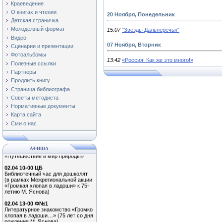
Краеведение
О книгах и чтении
20 Ноября, Понедельник
Детская страничка
Молодежный формат
15:07
"Звёзды Дальнеречья"
Видео
07 Ноября, Вторник
Сценарии и презентации
Фотоальбомы
13:42
«Россия! Как же это много!»
Полезные ссылки
Партнеры
Продлить книгу
Страница библиографа
Советы методиста
01.04 11-00 Ф№3
Экологический час «Наши
Нормативные документы
крылатые друзья!»
Карта сайта
(Международный день птиц)
Сми о нас
0.04 13-00 Ф№1
Обзор книжной выставки
«Путешествие в мир природы»
АФИША
02.04 10-00 ЦБ
Библиотечный час для дошколят
(в рамках Межрегиональной акции
«Громкая хлопая в ладоши» к 75-
летию М. Яснова)
02.04 13-00 Ф№1
Литературное знакомство «Громко
хлопая в ладоши…» (75 лет со дня
рождения М. Яснова)
02.04 12-00 Ф№2