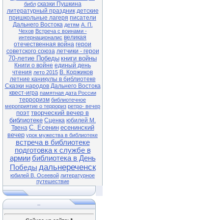
сказки Пушкина
библ
литературный праздник
детские
пришкольные лагеря
писатели
Дальнего Востока
детям
А. П.
Чехов
Встреча с воинами -
великая
интернационалис
отечественная война
герои
советского союза
летчики - герои
70-летие Победы
книги войны
Книги о войне
единый день
чтения
В. Коржиков
лето 2015
летние каникулы в библиотеке
Сказки народов Дальнего Востока
квест-игра
памятная дата России
терроризм
библиотечное
мероприятие о террориз
ретро- вечер
поэт
творческий вечер в
библиотеке
Сценка
юбилей М.
С. Есенин
есенинский
Твена
вечер
урок мужества в библиотеке
встреча в библиотеке
подготовка к службе в
армии
библиотека в День
дальнереченск
Победы
юбилей В. Осеевой
литературное
путешествие
...