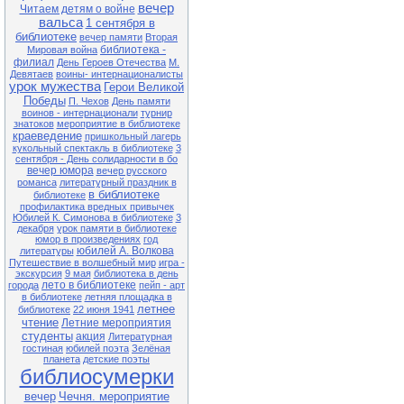
вечер
Читаем детям о войне
27.04 13-00 Ф№1
вальса
1 сентября в
Квест-игра «В поисках заветного
библиотеке
клада» (в рамках клуба «Семь Я)
вечер памяти
Вторая
библиотека -
Мировая война
28.04 13-00 Ф№1
филиал
День Героев Отечества
М.
Экологический час «Чернобыль.
Девятаев
воины- интернационалисты
Год 1986» (35 лет со дня
урок мужества
Герои Великой
катастрофы на Чернобыльской
Победы
П. Чехов
День памяти
АЭС)
воинов - интернационали
турнир
28.04 11-00 ЦБ
знатоков
мероприятие в библиотеке
Литературный час «Король смеха
краеведение
пришкольный лагерь
Аркадий Аверченко» (140 лет со
кукольный спектакль в библиотеке
3
дня рождения писателя)
сентября - День солидарности в бо
вечер юмора
вечер русского
29.04 13-00 Ф№1
романса
литературный праздник в
Обзор книжной выставки «Они не
в библиотеке
библиотеке
должны исчезнуть» (по Красной
профилактика вредных привычек
книге Приморского края)
Юбилей К. Симонова в библиотеке
3
декабря
урок памяти в библиотеке
юмор в произведениях
год
Внимание! В связи с продлением
юбилей А. Волкова
литературы
ограничительных мер в
Путешествие в волшебный мир
игра -
расписании возможны
экскурсия
9 мая
библиотека в день
корректировки. Обращаться по
лето в библиотеке
города
пейп - арт
тел.: 25-1-72
в библиотеке
летняя площадка в
летнее
библиотеке
22 июня 1941
чтение
Летние мероприятия
студенты
акция
Литературная
гостиная
юбилей поэта
Зелёная
планета
детские поэты
библиосумерки
вечер
Чечня. мероприятие