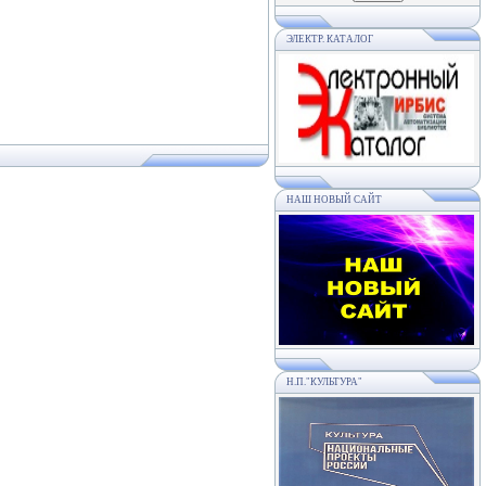
ЭЛЕКТР. КАТАЛОГ
НАШ НОВЫЙ САЙТ
Н.П."КУЛЬТУРА"