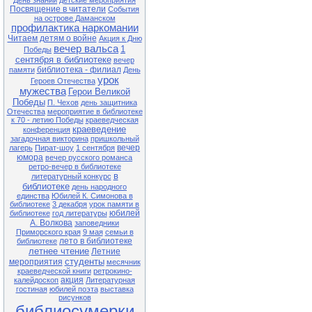
День знаний
детские мероприятия
Чернобыля» (35 лет со дня
Посвящение в читатели
События
катастрофы на Чернобыльской
на острове Даманском
АЭС)
профилактика наркомании
Читаем детям о войне
Акция к Дню
27.04 13-00 Ф№1
вечер вальса
1
Квест-игра «В поисках заветного
Победы
клада» (в рамках клуба «Семь Я)
сентября в библиотеке
вечер
библиотека - филиал
памяти
День
28.04 13-00 Ф№1
урок
Героев Отечества
Экологический час «Чернобыль.
мужества
Герои Великой
Год 1986» (35 лет со дня
катастрофы на Чернобыльской
Победы
П. Чехов
день защитника
АЭС)
Отечества
мероприятие в библиотеке
к 70 - летию Победы
краеведческая
28.04 11-00 ЦБ
краеведение
конференция
Литературный час «Король смеха
загадочная викторина
пришкольный
Аркадий Аверченко» (140 лет со
вечер
лагерь
Пират-шоу
1 сентября
дня рождения писателя)
юмора
вечер русского романса
29.04 13-00 Ф№1
ретро-вечер в библиотеке
Обзор книжной выставки «Они не
в
литературный конкурс
должны исчезнуть» (по Красной
библиотеке
день народного
книге Приморского края)
единства
Юбилей К. Симонова в
библиотеке
3 декабря
урок памяти в
юбилей
библиотеке
год литературы
Внимание! В связи с продлением
А. Волкова
заповедники
ограничительных мер в
Приморского края
9 мая
семьи в
расписании возможны
лето в библиотеке
библиотеке
корректировки. Обращаться по
тел.: 25-1-72
летнее чтение
Летние
студенты
мероприятия
месячник
краеведческой книги
ретрокино-
акция
калейдоскоп
Литературная
гостиная
юбилей поэта
выставка
рисунков
библиосумерки