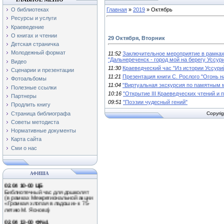
О библиотеках
Главная
»
2019
»
Октябрь
Ресурсы и услуги
Краеведение
О книгах и чтении
29 Октября, Вторник
Детская страничка
Молодежный формат
11:52
Заключительное мероприятие в рамках 
"Дальнереченск - город мой на берегу Уссури
Видео
11:30
Краеведческий час "Из истории Уссури
Сценарии и презентации
11:21
Презентация книги С. Рослого "Огонь н
Фотоальбомы
11:04
"Виртуальная экскурсия по памятным 
Полезные ссылки
10:16
"Открытие III Краеведческих чтений и
Партнеры
09:51
"Поэзии чудесный гений"
Продлить книгу
Страница библиографа
Copyrig
01.04 11-00 Ф№3
Советы методиста
Экологический час «Наши
Нормативные документы
крылатые друзья!»
Карта сайта
(Международный день птиц)
Сми о нас
0.04 13-00 Ф№1
Обзор книжной выставки
«Путешествие в мир природы»
АФИША
02.04 10-00 ЦБ
Библиотечный час для дошколят
(в рамках Межрегиональной акции
«Громкая хлопая в ладоши» к 75-
летию М. Яснова)
02.04 13-00 Ф№1
Литературное знакомство «Громко
хлопая в ладоши…» (75 лет со дня