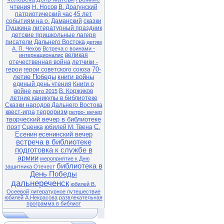
чтения
Н. Носов
В. Драгунский
патриотический час
45 лет
событиям на о. Даманский
сказки
Пушкина
литературный праздник
детские пришкольные лагеря
писатели Дальнего Востока
детям
А. П. Чехов
Встреча с воинами -
великая
интернационалис
отечественная война
летчики -
70-
герои
герои советского союза
летие Победы
книги войны
единый день чтения
Книги о
войне
В. Коржиков
лето 2015
летние каникулы в библиотеке
Сказки народов Дальнего Востока
квест-игра
терроризм
ретро- вечер
творческий вечер в библиотеке
поэт
С.
Сценка
юбилей М. Твена
Есенин
есенинский вечер
встреча в библиотеке
подготовка к службе в
армии
мероприятие к Дню
библиотека в
защитника Отечест
День Победы
дальнереченск
юбилей В.
Осеевой
литературное путешествие
юбилей А.Некрасова
развлекательная
программа в библиот