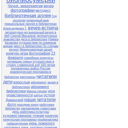
Чечня. мероприятие
вечер
фотографии
методист
библиотечная аллея
Год
экологии
подводный мир
пришкольные лагеря в библиотеках
вечер-встреча
Александрова Т.
литературно-музыкальный вечер в
биб
Сергей Михалков
литературные
знакомства
дети в библиотеке
Римма
Казакова
путешествие по книжным
мирам
квест в библиотеке По следам
вечног
Международная акция
конкурс-игра
фотография
23
февраля
семейные конкурсы
читающие семьи
путешествие в
страну славянской азб
100-летие
пограничных войск России
краеведческая программа в
читатели
библиотек
викторины
дети
взрослые
абонемент
акция в
абонемент
библиотекек
библиотеки
урок
Имена героев
нравственности
остров
шитье
наши читатели
Даманский
фото
праздник книги
работники
библиотек
награждение грамотами
день работника культуры
художественное чтение
конкурс
конкурсная программа
профилактика
день пожилого
табакокурения
человека
день матери
громкие