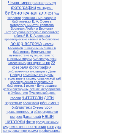
Чечня. мероприятие
вечер
фотографии
методист
библиотечная аллея
Год
экологии
пришкольные лагеря в
библиотеках
В. А. Осеева
Литературный отец капитана
Врунгеля
Любви и Верности
Литературная встреча в библиотеке
юбилей В. К. Арсеньева
краеведческие чтения в библиотеке
вечер-встреча
Сергей
Михалков
Книжкины именины в
библиотеке
Виртуальное
путешествие
путешествие по
книжным мирам
Библиосумерки
конкурс-игра
23
Магия книги
февраля
фотография
Библиотечная площадка в День
Победы
семейные конкурсы
путешествие в страну славянской азб
краеведческая программа в
библиотек
1 июня - День защиты
детей
викторины
летние мероприятия
в библиотеке
Пушкинский день
читатели
дети
России
взрослые
абонемент
абонемент
библиотеки
урок
Сутеев
нравственности
обзор журналов
наши
остров Даманский
читатели
фото
праздник книги
художественное чтение
конкурс
конкурсная программа
профилактика