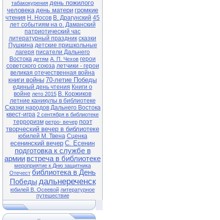
день пожилого
табакокурения
человека
день матери
громкие
чтения
Н. Носов
В. Драгунский
45
лет событиям на о. Даманский
патриотический час
литературный праздник
сказки
Пушкина
детские пришкольные
лагеря
писатели Дальнего
Востока
герои
детям
А. П. Чехов
советского союза
летчики - герои
великая отечественная война
книги войны
70-летие Победы
единый день чтения
Книги о
войне
В. Коржиков
лето 2015
летние каникулы в библиотеке
Сказки народов Дальнего Востока
квест-игра
2 сентября в библиотеке
поэт
терроризм
ретро- вечер
творческий вечер в библиотеке
юбилей М. Твена
Сценка
есенинский вечер
С. Есенин
подготовка к службе в
армии
встреча в библиотеке
мероприятие к Дню защитника
библиотека в День
Отечест
дальнереченск
Победы
юбилей В. Осеевой
литературное
путешествие
...