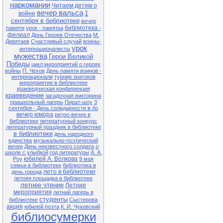
24.04 13-00 Ф№7
наркомании
Читаем детям о
Экологический час «Долгое эхо
вечер вальса
1
Чернобыля» (35 лет со дня
войне
катастрофы на Чернобыльской
сентября в библиотеке
вечер
АЭС)
библиотека -
памяти
урок - памятка
филиал
День Героев Отечества
М.
27.04 13-00 Ф№1
Девятаев
Счастливый случай
воины-
Квест-игра «В поисках заветного
урок
клада» (в рамках клуба «Семь Я)
интернационалисты
мужества
Герои Великой
28.04 13-00 Ф№1
Победы
цикл мероприятий о героях
Экологический час «Чернобыль.
войны
П. Чехов
День памяти воинов -
Год 1986» (35 лет со дня
интернационали
турнир знатоков
катастрофы на Чернобыльской
мероприятие в библиотеке
АЭС)
краеведческая конференция
краеведение
загадочная викторина
28.04 11-00 ЦБ
пришкольный лагерь
Пират-шоу
3
Литературный час «Король смеха
сентября - День солидарности в бо
Аркадий Аверченко» (140 лет со
вечер юмора
дня рождения писателя)
ретро-вечер в
библиотеке
литературный конкурс
29.04 13-00 Ф№1
литературный праздник в библиотеке
Обзор книжной выставки «Они не
в библиотеке
день народного
должны исчезнуть» (по Красной
единства
музыкально-поэтический
книге Приморского края)
вечер
День неизвестного солдата
о
школе с улыбкой
год литературы
А. А.
юбилей А. Волкова
Роу
9 мая
Внимание! В связи с продлением
семьи в библиотеке
библиотека в
ограничительных мер в
лето в библиотеке
день города
расписании возможны
летняя площадка в библиотеке
корректировки. Обращаться по
летнее чтение
Летние
тел.: 25-1-72
мероприятия
летний лагерь в
студенты
библиотеке
Сыстерова
акция
юбилей поэта
К. И. Чуковский
библиосумерки