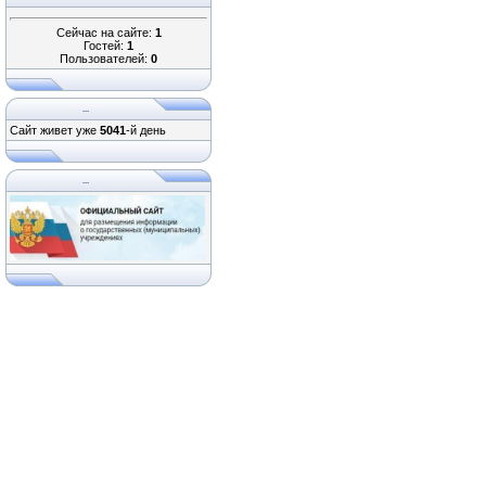
Сейчас на сайте:
1
Гостей:
1
Пользователей:
0
...
Сайт живет уже
5041
-й день
...