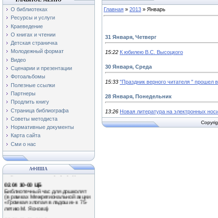
О библиотеках
Главная
»
2013
»
Январь
Ресурсы и услуги
Краеведение
О книгах и чтении
31 Января, Четверг
Детская страничка
Молодежный формат
15:22
К юбилею В.С. Высоцкого
Видео
30 Января, Среда
Сценарии и презентации
Фотоальбомы
15:33
"Праздник верного читателя " прошел 
Полезные ссылки
Партнеры
28 Января, Понедельник
Продлить книгу
Страница библиографа
13:26
Новая литература на электронных нос
Советы методиста
Copyrig
01.04 11-00 Ф№3
Нормативные документы
Экологический час «Наши
Карта сайта
крылатые друзья!»
(Международный день птиц)
Сми о нас
0.04 13-00 Ф№1
Обзор книжной выставки
«Путешествие в мир природы»
АФИША
02.04 10-00 ЦБ
Библиотечный час для дошколят
(в рамках Межрегиональной акции
«Громкая хлопая в ладоши» к 75-
летию М. Яснова)
02.04 13-00 Ф№1