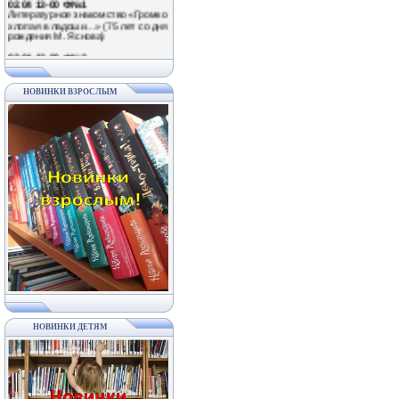
Литературное знакомство «Громко
хлопая в ладоши…» (75 лет со дня
рождения М. Яснова)
02.04 12-00 Ф№2
Забавные приключения по
страницам книг Михаила Яснова в
рамках Межрегиональной акции
«Громкая хлопая в ладоши» (75
НОВИНКИ ВЗРОСЛЫМ
лет со дня рождения детского
писателя)
02.04 11-00 Ф№6
Литературный праздник
«Полистаем смешные странички»
(в рамках Межрегиональной акции
«Громкая хлопая в ладоши» к 75-
летию М. Яснова)
02.04 11-00 Ф№7
День громкого чтения «Громко
хлопая в ладоши…» (75 лет со дня
рождения М. Яснова)
02.04 11-00 Ф№3
Литературная гостиная «Вместе с
книгой мы растем» (в рамках
Межрегиональной акции «Громкая
хлопая в ладоши»)
03.04; 10.04; 17.04; 24.04 11-30 ЦБ
НОВИНКИ ДЕТЯМ
Развлекательно-познавательные
мероприятия в рамках проекта
«Веселые субботы»
03.04 12-00 Ф№2
Познавательно-игровой час
«Здравствуйте, пернатые!»