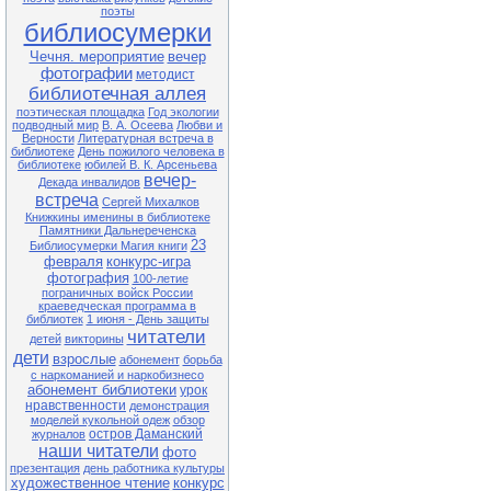
поэты
библиосумерки
Чечня. мероприятие
вечер
фотографии
методист
библиотечная аллея
поэтическая площадка
Год экологии
подводный мир
В. А. Осеева
Любви и
Верности
Литературная встреча в
библиотеке
День пожилого человека в
библиотеке
юбилей В. К. Арсеньева
вечер-
Декада инвалидов
встреча
Сергей Михалков
Книжкины именины в библиотеке
Памятники Дальнереченска
23
Библиосумерки Магия книги
февраля
конкурс-игра
фотография
100-летие
пограничных войск России
краеведческая программа в
библиотек
1 июня - День защиты
читатели
детей
викторины
дети
взрослые
абонемент
борьба
с наркоманией и наркобизнесо
абонемент библиотеки
урок
нравственности
демонстрация
моделей кукольной одеж
обзор
остров Даманский
журналов
наши читатели
фото
презентация
день работника культуры
художественное чтение
конкурс