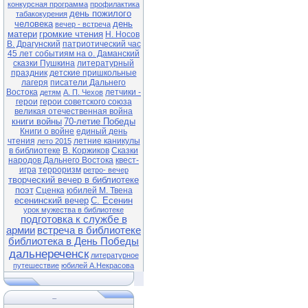
конкурсная программа
профилактика
день пожилого
табакокурения
человека
день
вечер - встреча
матери
громкие чтения
Н. Носов
В. Драгунский
патриотический час
45 лет событиям на о. Даманский
сказки Пушкина
литературный
праздник
детские пришкольные
лагеря
писатели Дальнего
Востока
летчики -
детям
А. П. Чехов
герои
герои советского союза
великая отечественная война
книги войны
70-летие Победы
Книги о войне
единый день
чтения
летние каникулы
лето 2015
в библиотеке
В. Коржиков
Сказки
народов Дальнего Востока
квест-
игра
терроризм
ретро- вечер
творческий вечер в библиотеке
поэт
Сценка
юбилей М. Твена
есенинский вечер
С. Есенин
урок мужества в библиотеке
подготовка к службе в
армии
встреча в библиотеке
библиотека в День Победы
дальнереченск
литературное
путешествие
юбилей А.Некрасова
...