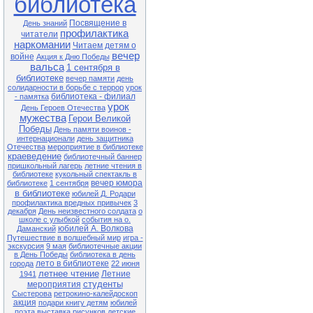
библиотека
Экологический час «Долгое эхо
Чернобыля» (35 лет со дня
катастрофы на Чернобыльской
Посвящение в
День знаний
АЭС)
профилактика
читатели
наркомании
Читаем детям о
27.04 13-00 Ф№1
Квест-игра «В поисках заветного
вечер
войне
Акция к Дню Победы
клада» (в рамках клуба «Семь Я)
вальса
1 сентября в
библиотеке
вечер памяти
день
28.04 13-00 Ф№1
Экологический час «Чернобыль.
солидарности в борьбе с террор
урок
Год 1986» (35 лет со дня
библиотека - филиал
- памятка
катастрофы на Чернобыльской
урок
День Героев Отечества
АЭС)
мужества
Герои Великой
Победы
28.04 11-00 ЦБ
День памяти воинов -
Литературный час «Король смеха
интернационали
день защитника
Аркадий Аверченко» (140 лет со
Отечества
мероприятие в библиотеке
дня рождения писателя)
краеведение
библиотечный баннер
пришкольный лагерь
летние чтения в
29.04 13-00 Ф№1
библиотеке
кукольный спектакль в
Обзор книжной выставки «Они не
вечер юмора
библиотеке
1 сентября
должны исчезнуть» (по Красной
в библиотеке
юбилей Д. Родари
книге Приморского края)
профилактика вредных привычек
3
декабря
День неизвестного солдата
о
школе с улыбкой
события на о.
Внимание! В связи с продлением
юбилей А. Волкова
Даманский
ограничительных мер в
Путешествие в волшебный мир
игра -
расписании возможны
экскурсия
9 мая
библиотечные акции
корректировки. Обращаться по
в День Победы
библиотека в день
тел.: 25-1-72
лето в библиотеке
города
22 июня
летнее чтение
Летние
1941
студенты
мероприятия
Сыстерова
ретрокино-калейдоскоп
акция
подари книгу детям
юбилей
поэта
выставка рисунков
детские