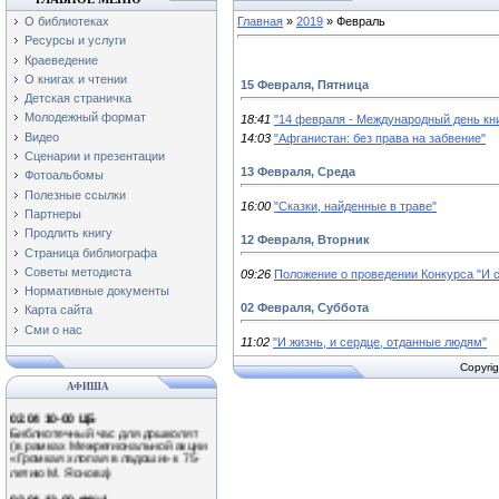
О библиотеках
Главная
»
2019
»
Февраль
Ресурсы и услуги
Краеведение
О книгах и чтении
15 Февраля, Пятница
Детская страничка
Молодежный формат
18:41
"14 февраля - Международный день кн
Видео
14:03
"Афганистан: без права на забвение"
Сценарии и презентации
13 Февраля, Среда
Фотоальбомы
Полезные ссылки
16:00
"Сказки, найденные в траве"
Партнеры
Продлить книгу
12 Февраля, Вторник
Страница библиографа
Советы методиста
09:26
Положение о проведении Конкурса "И ст
01.04 11-00 Ф№3
Экологический час «Наши
Нормативные документы
крылатые друзья!»
02 Февраля, Суббота
Карта сайта
(Международный день птиц)
Сми о нас
11:02
"И жизнь, и сердце, отданные людям"
0.04 13-00 Ф№1
Обзор книжной выставки
Copyrig
«Путешествие в мир природы»
АФИША
02.04 10-00 ЦБ
Библиотечный час для дошколят
(в рамках Межрегиональной акции
«Громкая хлопая в ладоши» к 75-
летию М. Яснова)
02.04 13-00 Ф№1
Литературное знакомство «Громко