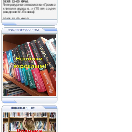
хлопая в ладоши…» (75 лет со дня
рождения М. Яснова)
02.04 12-00 Ф№2
Забавные приключения по
страницам книг Михаила Яснова в
рамках Межрегиональной акции
«Громкая хлопая в ладоши» (75
лет со дня рождения детского
НОВИНКИ ВЗРОСЛЫМ
писателя)
02.04 11-00 Ф№6
Литературный праздник
«Полистаем смешные странички»
(в рамках Межрегиональной акции
«Громкая хлопая в ладоши» к 75-
летию М. Яснова)
02.04 11-00 Ф№7
День громкого чтения «Громко
хлопая в ладоши…» (75 лет со дня
рождения М. Яснова)
02.04 11-00 Ф№3
Литературная гостиная «Вместе с
книгой мы растем» (в рамках
Межрегиональной акции «Громкая
хлопая в ладоши»)
03.04; 10.04; 17.04; 24.04 11-30 ЦБ
Развлекательно-познавательные
НОВИНКИ ДЕТЯМ
мероприятия в рамках проекта
«Веселые субботы»
03.04 12-00 Ф№2
Познавательно-игровой час
«Здравствуйте, пернатые!»