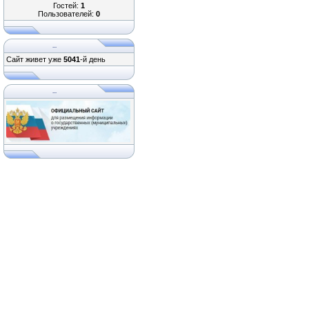
Гостей:
1
Пользователей:
0
...
Сайт живет уже
5041
-й день
...