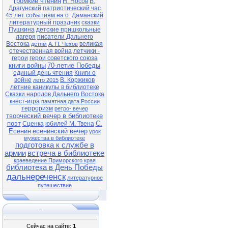
громкие чтения
Н. Носов
В.
Драгунский
патриотический час
45 лет событиям на о. Даманский
литературный праздник
сказки
Пушкина
детские пришкольные
лагеря
писатели Дальнего
Востока
великая
детям
А. П. Чехов
отечественная война
летчики -
герои
герои советского союза
книги войны
70-летие Победы
единый день чтения
Книги о
войне
В. Коржиков
лето 2015
летние каникулы в библиотеке
Сказки народов Дальнего Востока
квест-игра
памятная дата России
терроризм
ретро- вечер
творческий вечер в библиотеке
поэт
С.
Сценка
юбилей М. Твена
Есенин
есенинский вечер
урок
мужества в библиотеке
подготовка к службе в
армии
встреча в библиотеке
краеведение Приморского края
библиотека в День Победы
дальнереченск
литературное
путешествие
...
Сейчас на сайте:
1