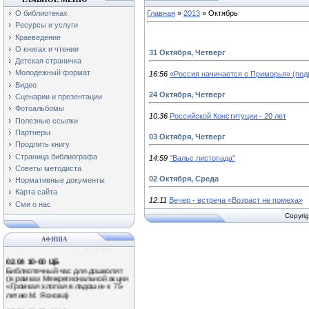
О библиотеках
Главная
»
2013
»
Октябрь
Ресурсы и услуги
Краеведение
О книгах и чтении
31 Октября, Четверг
Детская страничка
Молодежный формат
16:56
«Россия начинается с Приморья» (под
Видео
24 Октября, Четверг
Сценарии и презентации
Фотоальбомы
10:36
Российской Конституции - 20 лет
Полезные ссылки
Партнеры
03 Октября, Четверг
Продлить книгу
Страница библиографа
14:59
"Вальс листопада"
Советы методиста
01.04 11-00 Ф№3
02 Октября, Среда
Нормативные документы
Экологический час «Наши
крылатые друзья!»
Карта сайта
(Международный день птиц)
12:11
Вечер - встреча «Возраст не помеха»
Сми о нас
0.04 13-00 Ф№1
Copyrig
Обзор книжной выставки
«Путешествие в мир природы»
АФИША
02.04 10-00 ЦБ
Библиотечный час для дошколят
(в рамках Межрегиональной акции
«Громкая хлопая в ладоши» к 75-
летию М. Яснова)
02.04 13-00 Ф№1
Литературное знакомство «Громко