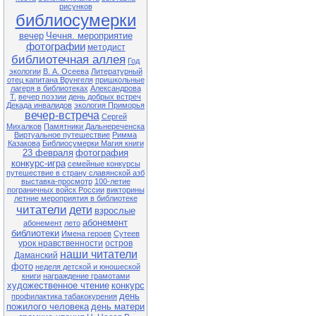
рисунков
библиосумерки
вечер
Чечня. мероприятие
фотографии
методист
библиотечная аллея
Год
экологии
В. А. Осеева
Литературный
отец капитана Врунгеля
пришкольные
лагеря в библиотеках
Александрова
Т.
вечер поэзии
день добрых встреч
Декада инвалидов
экология Приморья
вечер-встреча
Сергей
Михалков
Памятники Дальнереченска
Виртуальное путешествие
Римма
Казакова
Библиосумерки Магия книги
23 февраля
фотография
конкурс-игра
семейные конкурсы
путешествие в страну славянской азб
выставка-просмотр
100-летие
пограничных войск России
викторины
летние мероприятия в библиотеке
читатели
дети
взрослые
абонемент
абонемент
лето
библиотеки
Имена героев
Сутеев
урок нравственности
остров
наши читатели
Даманский
фото
неделя детской и юношеской
книги
награждение грамотами
художественное чтение
конкурс
день
профилактика табакокурения
пожилого человека
день матери