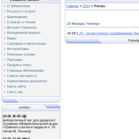
О библиотеках
Главная
»
2014
»
Январь
Ресурсы и услуги
Краеведение
О книгах и чтении
23 Января, Четверг
Детская страничка
Молодежный формат
16:18
К 70 - летию полного освобождения Ле
Видео
Copyrig
Сценарии и презентации
Фотоальбомы
Полезные ссылки
Партнеры
Продлить книгу
Страница библиографа
Советы методиста
01.04 11-00 Ф№3
Нормативные документы
Экологический час «Наши
крылатые друзья!»
Карта сайта
(Международный день птиц)
Сми о нас
0.04 13-00 Ф№1
Обзор книжной выставки
«Путешествие в мир природы»
АФИША
02.04 10-00 ЦБ
Библиотечный час для дошколят
(в рамках Межрегиональной акции
«Громкая хлопая в ладоши» к 75-
летию М. Яснова)
02.04 13-00 Ф№1
Литературное знакомство «Громко