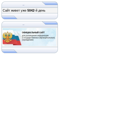
...
Сайт живет уже
5042
-й день
...