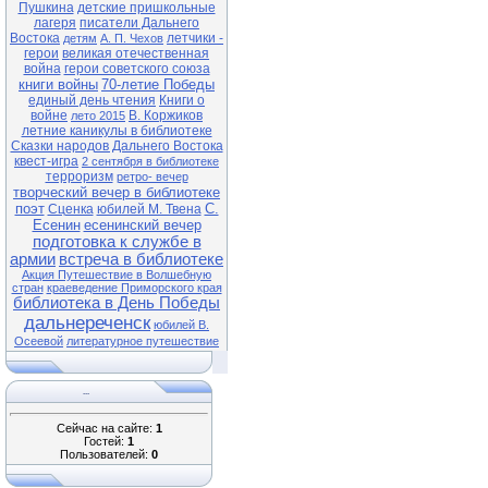
Пушкина
детские пришкольные
лагеря
писатели Дальнего
Востока
летчики -
детям
А. П. Чехов
герои
великая отечественная
война
герои советского союза
книги войны
70-летие Победы
единый день чтения
Книги о
войне
В. Коржиков
лето 2015
летние каникулы в библиотеке
Сказки народов Дальнего Востока
квест-игра
2 сентября в библиотеке
терроризм
ретро- вечер
творческий вечер в библиотеке
поэт
С.
Сценка
юбилей М. Твена
Есенин
есенинский вечер
подготовка к службе в
армии
встреча в библиотеке
Акция Путешествие в Волшебную
стран
краеведение Приморского края
библиотека в День Победы
дальнереченск
юбилей В.
Осеевой
литературное путешествие
...
Сейчас на сайте:
1
Гостей:
1
Пользователей:
0