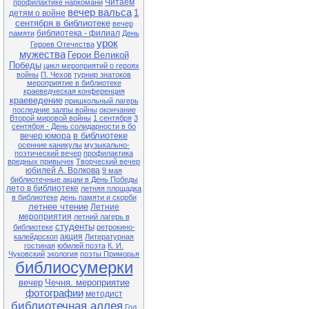
Читаем
профилактике наркомани
Экологический час «Долгое эхо
вечер вальса
1
детям о войне
Чернобыля» (35 лет со дня
катастрофы на Чернобыльской
сентября в библиотеке
вечер
АЭС)
библиотека - филиал
памяти
День
урок
Героев Отечества
27.04 13-00 Ф№1
мужества
Герои Великой
Квест-игра «В поисках заветного
клада» (в рамках клуба «Семь Я)
Победы
цикл мероприятий о героях
войны
П. Чехов
турнир знатоков
28.04 13-00 Ф№1
мероприятие в библиотеке
Экологический час «Чернобыль.
краеведческая конференция
Год 1986» (35 лет со дня
краеведение
пришкольный лагерь
катастрофы на Чернобыльской
последние залпы войны
окончание
АЭС)
Второй мировой войны
1 сентября
3
сентября - День солидарности в бо
28.04 11-00 ЦБ
в библиотеке
вечер юмора
Литературный час «Король смеха
осенние каникулы
музыкально-
Аркадий Аверченко» (140 лет со
поэтический вечер
профилактика
дня рождения писателя)
вредных привычек
Творческий вечер
юбилей А. Волкова
29.04 13-00 Ф№1
9 мая
Обзор книжной выставки «Они не
библиотечные акции в День Победы
должны исчезнуть» (по Красной
лето в библиотеке
летняя площадка
книге Приморского края)
в библиотеке
день памяти и скорби
летнее чтение
Летние
мероприятия
летний лагерь в
Внимание! В связи с продлением
студенты
библиотеке
ретрокино-
ограничительных мер в
акция
расписании возможны
калейдоскоп
Литературная
корректировки. Обращаться по
гостиная
юбилей поэта
К. И.
тел.: 25-1-72
Чуковский
экология
поэты Приморья
библиосумерки
вечер
Чечня. мероприятие
фотографии
методист
библиотечная аллея
Год