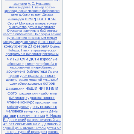
экологии
А. С. Некрасов
Александрова Т.
вечер поэзии
краеведческие чтения в библиотеке
день добрых встреч
Декада
вечер-встреча
инвалидов
Сергей Михалков
литературные
знакомства
дети в библиотеке
Книжкины именины в библиотеке
квест в библиотеке По следам вечног
путешествие по книжным мирам
фотография
Международная акция
конкурс-игра
23 февраля
Война.
Победа. Память
краеведческая
программа в библиотек
викторины
читатели
дети
взрослые
абонемент
этикет
лето
борьба с
наркоманией и наркобизнесо
абонемент библиотеки
Имена
урок нравственности
героев
демонстрация моделей кукольной
остров
одеж
обзор журналов
наши читатели
Даманский
фото
праздник книги
работники
художественное
библиотек
чтение
конкурс
профилактика
день пожилого
табакокурения
человека
день
вечер - встреча
матери
громкие чтения
Н. Носов
В. Драгунский
патриотический час
45 лет событиям на о. Даманский
единый день чтения Читаем детям о в
литературный праздник
сказки