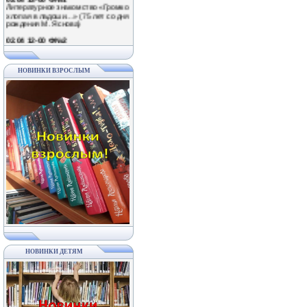
хлопая в ладоши…» (75 лет со дня
рождения М. Яснова)
02.04 12-00 Ф№2
Забавные приключения по
страницам книг Михаила Яснова в
рамках Межрегиональной акции
«Громкая хлопая в ладоши» (75
лет со дня рождения детского
НОВИНКИ ВЗРОСЛЫМ
писателя)
02.04 11-00 Ф№6
Литературный праздник
«Полистаем смешные странички»
(в рамках Межрегиональной акции
«Громкая хлопая в ладоши» к 75-
летию М. Яснова)
02.04 11-00 Ф№7
День громкого чтения «Громко
хлопая в ладоши…» (75 лет со дня
рождения М. Яснова)
02.04 11-00 Ф№3
Литературная гостиная «Вместе с
книгой мы растем» (в рамках
Межрегиональной акции «Громкая
хлопая в ладоши»)
03.04; 10.04; 17.04; 24.04 11-30 ЦБ
Развлекательно-познавательные
НОВИНКИ ДЕТЯМ
мероприятия в рамках проекта
«Веселые субботы»
03.04 12-00 Ф№2
Познавательно-игровой час
«Здравствуйте, пернатые!»