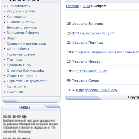
О библиотеках
Главная
»
2014
»
Февраль
Ресурсы и услуги
Краеведение
О книгах и чтении
25 Февраля, Вторник
Детская страничка
Молодежный формат
15:30
"Там, на берегу Уссури"
Видео
21 Февраля, Пятница
Сценарии и презентации
Фотоальбомы
16:45
"Героям - пограничникам посвящается".
Полезные ссылки
Партнеры
13 Февраля, Четверг
Продлить книгу
Страница библиографа
10:59
"Скажи книге - "Да!"
Советы методиста
01.04 11-00 Ф№3
Экологический час «Наши
05 Февраля, Среда
Нормативные документы
крылатые друзья!»
Карта сайта
(Международный день птиц)
11:50
В преддверии Олимпиады
Сми о нас
0.04 13-00 Ф№1
Copyrig
Обзор книжной выставки
«Путешествие в мир природы»
АФИША
02.04 10-00 ЦБ
Библиотечный час для дошколят
(в рамках Межрегиональной акции
«Громкая хлопая в ладоши» к 75-
летию М. Яснова)
02.04 13-00 Ф№1
Литературное знакомство «Громко