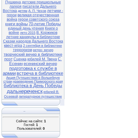
Пушкина
детские пришкольные
лагеря
писатели Дальнего
Востока
летчики -
детям
А. П. Чехов
герои
великая отечественная
война
герои советского союза
книги войны
70-летие Победы
единый день чтения
Книги о
войне
В. Коржиков
лето 2015
летние каникулы в библиотеке
Сказки народов Дальнего Востока
квест-игра
2 сентября в библиотеке
терроризм
ретро- вечер
творческий вечер в библиотеке
поэт
С.
Сценка
юбилей М. Твена
Есенин
есенинский вечер
подготовка к службе в
армии
встреча в библиотеке
Акция Путешествие в Волшебную
стран
краеведение Приморского края
библиотека в День Победы
дальнереченск
юбилей В.
Осеевой
литературное путешествие
...
Сейчас на сайте:
1
Гостей:
1
Пользователей:
0