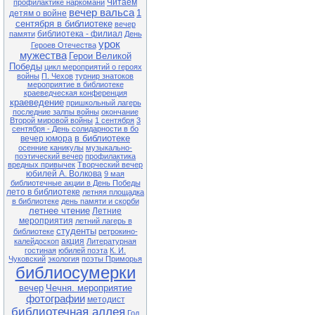
Читаем
Экологический час «Долгое эхо
профилактике наркомани
Чернобыля» (35 лет со дня
вечер вальса
1
детям о войне
катастрофы на Чернобыльской
сентября в библиотеке
вечер
АЭС)
библиотека - филиал
памяти
День
урок
27.04 13-00 Ф№1
Героев Отечества
Квест-игра «В поисках заветного
мужества
Герои Великой
клада» (в рамках клуба «Семь Я)
Победы
цикл мероприятий о героях
войны
П. Чехов
турнир знатоков
28.04 13-00 Ф№1
мероприятие в библиотеке
Экологический час «Чернобыль.
краеведческая конференция
Год 1986» (35 лет со дня
краеведение
пришкольный лагерь
катастрофы на Чернобыльской
АЭС)
последние залпы войны
окончание
Второй мировой войны
1 сентября
3
28.04 11-00 ЦБ
сентября - День солидарности в бо
Литературный час «Король смеха
в библиотеке
вечер юмора
Аркадий Аверченко» (140 лет со
осенние каникулы
музыкально-
дня рождения писателя)
поэтический вечер
профилактика
вредных привычек
Творческий вечер
29.04 13-00 Ф№1
юбилей А. Волкова
9 мая
Обзор книжной выставки «Они не
библиотечные акции в День Победы
должны исчезнуть» (по Красной
лето в библиотеке
летняя площадка
книге Приморского края)
в библиотеке
день памяти и скорби
летнее чтение
Летние
мероприятия
летний лагерь в
Внимание! В связи с продлением
ограничительных мер в
студенты
библиотеке
ретрокино-
расписании возможны
акция
калейдоскоп
Литературная
корректировки. Обращаться по
гостиная
юбилей поэта
К. И.
тел.: 25-1-72
Чуковский
экология
поэты Приморья
библиосумерки
вечер
Чечня. мероприятие
фотографии
методист
библиотечная аллея
Год