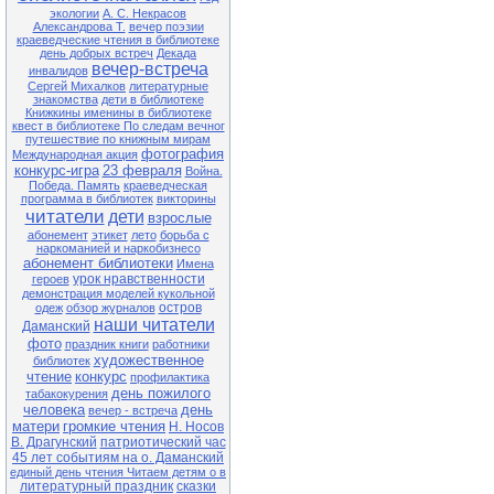
экологии
А. С. Некрасов
Александрова Т.
вечер поэзии
краеведческие чтения в библиотеке
день добрых встреч
Декада
вечер-встреча
инвалидов
Сергей Михалков
литературные
знакомства
дети в библиотеке
Книжкины именины в библиотеке
квест в библиотеке По следам вечног
путешествие по книжным мирам
фотография
Международная акция
конкурс-игра
23 февраля
Война.
Победа. Память
краеведческая
программа в библиотек
викторины
читатели
дети
взрослые
абонемент
этикет
лето
борьба с
наркоманией и наркобизнесо
абонемент библиотеки
Имена
урок нравственности
героев
демонстрация моделей кукольной
остров
одеж
обзор журналов
наши читатели
Даманский
фото
праздник книги
работники
художественное
библиотек
чтение
конкурс
профилактика
день пожилого
табакокурения
человека
день
вечер - встреча
матери
громкие чтения
Н. Носов
В. Драгунский
патриотический час
45 лет событиям на о. Даманский
единый день чтения Читаем детям о в
литературный праздник
сказки