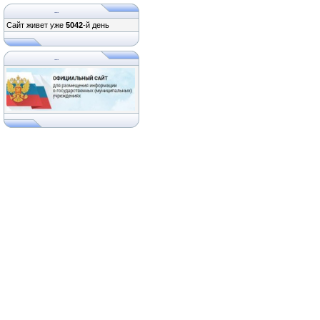
...
Сайт живет уже
5042
-й день
...