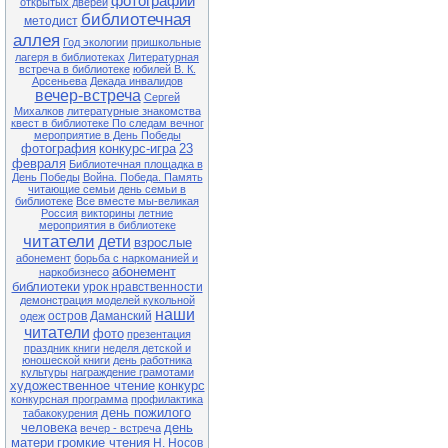
фотографии
открытых дверей
библиотечная
методист
аллея
Год экологии
пришкольные
лагеря в библиотеках
Литературная
встреча в библиотеке
юбилей В. К.
Арсеньева
Декада инвалидов
вечер-встреча
Сергей
Михалков
литературные знакомства
квест в библиотеке По следам вечног
мероприятие в День Победы
фотография
конкурс-игра
23
февраля
Библиотечная площадка в
День Победы
Война. Победа. Память
читающие семьи
день семьи в
библиотеке
Все вместе мы-великая
Россия
викторины
летние
мероприятия в библиотеке
читатели
дети
взрослые
абонемент
борьба с наркоманией и
абонемент
наркобизнесо
библиотеки
урок нравственности
демонстрация моделей кукольной
наши
остров Даманский
одеж
читатели
фото
презентация
праздник книги
неделя детской и
юношеской книги
день работника
культуры
награждение грамотами
художественное чтение
конкурс
конкурсная программа
профилактика
день пожилого
табакокурения
человека
день
вечер - встреча
матери
громкие чтения
Н. Носов