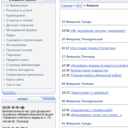
О библиотеках
Главная
»
2017
»
Февраль
Ресурсы и услуги
Краеведение
О книгах и чтении
22 Февраля, Среда
Детская страничка
Молодежный формат
15:50
«Ай, да валенки, веселы, удаленьки!»
Видео
20 Февраля, Понедельник
Сценарии и презентации
Фотоальбомы
11:12
«На страже границ Отечества»
Полезные ссылки
Партнеры
17 Февраля, Пятница
Продлить книгу
Страница библиографа
12:38
«Дельфины должны оставаться своб
Советы методиста
12:34
Литературное знакомство
01.04 11-00 Ф№3
Экологический час «Наши
Нормативные документы
12:32
"Горькая память Афганской войны"
крылатые друзья!»
Карта сайта
(Международный день птиц)
09 Февраля, Четверг
Сми о нас
0.04 13-00 Ф№1
Обзор книжной выставки
16:13
"Дарите книгу с любовью!"
«Путешествие в мир природы»
АФИША
06 Февраля, Понедельник
02.04 10-00 ЦБ
Библиотечный час для дошколят
(в рамках Межрегиональной акции
12:41
«Знакомство с профессией»
«Громкая хлопая в ладоши» к 75-
12:38
«Вдохновенно читаю эти строки…»
летию М. Яснова)
02.04 13-00 Ф№1
01 Февраля, Среда
Литературное знакомство «Громко