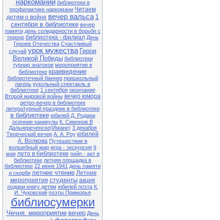
наркомании
Экологический час «Долгое эхо
библиотеки в
Чернобыля» (35 лет со дня
Читаем
профилактике наркомани
катастрофы на Чернобыльской
вечер вальса
1
детям о войне
АЭС)
сентября в библиотеке
вечер
памяти
день солидарности в борьбе с
27.04 13-00 Ф№1
библиотека - филиал
Квест-игра «В поисках заветного
террор
День
клада» (в рамках клуба «Семь Я)
Героев Отечества
Счастливый
урок мужества
Герои
случай
28.04 13-00 Ф№1
Великой Победы
библиотеки
Экологический час «Чернобыль.
турнир знатоков
мероприятие в
Год 1986» (35 лет со дня
краеведение
библиотеке
катастрофы на Чернобыльской
библиотечный баннер
пришкольный
АЭС)
лагерь
кукольный спектакль в
библиотеке
1 сентября
окончание
28.04 11-00 ЦБ
вечер юмора
Литературный час «Король смеха
Второй мировой войны
Аркадий Аверченко» (140 лет со
ретро-вечер в библиотеке
дня рождения писателя)
литературный праздник в библиотеке
в библиотеке
юбилей Д. Родари
29.04 13-00 Ф№1
осенние каникулы
К. Симонов В
Обзор книжной выставки «Они не
Дальнереченске(Имане)
3 декабря
должны исчезнуть» (по Красной
юбилей
Творческий вечер
А. А. Роу
книге Приморского края)
А. Волкова
Путешествие в
волшебный мир
игра - экскурсия
9
лето в библиотеке
мая
пейп - арт в
Внимание! В связи с продлением
библиотеке
летняя площадка в
ограничительных мер в
библиотеке
22 июня 1941
день памяти
расписании возможны
летнее чтение
Летние
корректировки. Обращаться по
и скорби
тел.: 25-1-72
студенты
мероприятия
акция
подари книгу детям
юбилей поэта
К.
И. Чуковский
поэты Приморья
библиосумерки
Чечня. мероприятие
вечер
День