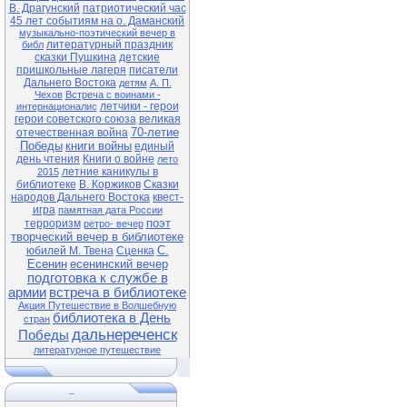
В. Драгунский
патриотический час
45 лет событиям на о. Даманский
музыкально-поэтический вечер в
литературный праздник
библ
сказки Пушкина
детские
пришкольные лагеря
писатели
Дальнего Востока
детям
А. П.
Чехов
Встреча с воинами -
летчики - герои
интернационалис
герои советского союза
великая
70-летие
отечественная война
Победы
книги войны
единый
день чтения
Книги о войне
лето
летние каникулы в
2015
библиотеке
В. Коржиков
Сказки
народов Дальнего Востока
квест-
игра
памятная дата России
поэт
терроризм
ретро- вечер
творческий вечер в библиотеке
С.
юбилей М. Твена
Сценка
Есенин
есенинский вечер
подготовка к службе в
армии
встреча в библиотеке
Акция Путешествие в Волшебную
библиотека в День
стран
дальнереченск
Победы
литературное путешествие
...