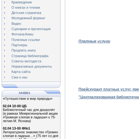
Краеведение
О книгах и чтении
Детская страничка
Молодежный формат
Видео
Сценарии и презентации
Фотоальбомы
Полезные ссылки
Платные услуги
Партнеры
Продлить книгу
Страница библиографа
Советы методиста
01.04 11-00 Ф№3
Нормативные документы
Экологический час «Наши
крылатые друзья!»
Карта сайта
(Международный день птиц)
Сми о нас
0.04 13-00 Ф№1
Обзор книжной выставки
Прейскурант
платных услуг, п
«Путешествие в мир природы»
АФИША
02.04 10-00 ЦБ
"Централизованная библиотечна
Библиотечный час для дошколят
(в рамках Межрегиональной акции
«Громкая хлопая в ладоши» к 75-
летию М. Яснова)
02.04 13-00 Ф№1
Литературное знакомство «Громко
хлопая в ладоши…» (75 лет со дня
рождения М. Яснова)
02.04 12-00 Ф№2