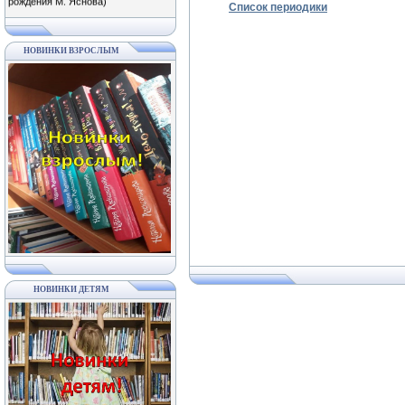
Список периодики
Забавные приключения по
страницам книг Михаила Яснова в
рамках Межрегиональной акции
«Громкая хлопая в ладоши» (75
лет со дня рождения детского
НОВИНКИ ВЗРОСЛЫМ
писателя)
02.04 11-00 Ф№6
Литературный праздник
«Полистаем смешные странички»
(в рамках Межрегиональной акции
«Громкая хлопая в ладоши» к 75-
летию М. Яснова)
02.04 11-00 Ф№7
День громкого чтения «Громко
хлопая в ладоши…» (75 лет со дня
рождения М. Яснова)
02.04 11-00 Ф№3
Литературная гостиная «Вместе с
книгой мы растем» (в рамках
Межрегиональной акции «Громкая
хлопая в ладоши»)
03.04; 10.04; 17.04; 24.04 11-30 ЦБ
Развлекательно-познавательные
НОВИНКИ ДЕТЯМ
мероприятия в рамках проекта
«Веселые субботы»
03.04 12-00 Ф№2
Познавательно-игровой час
«Здравствуйте, пернатые!»
(Международный день птиц)
03.04 11-00 Ф№6
Экологический праздник