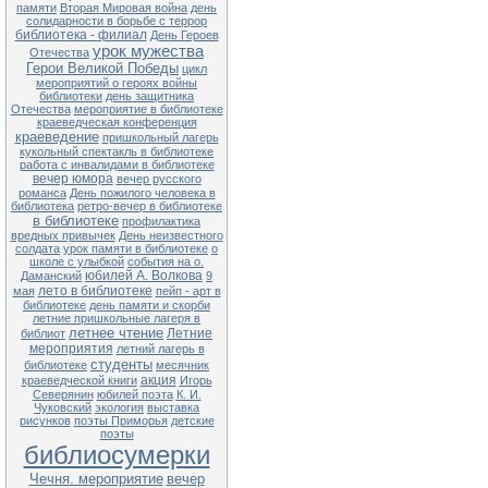
памяти
Вторая Мировая война
день
солидарности в борьбе с террор
27.04 13-00 Ф№1
библиотека - филиал
День Героев
Квест-игра «В поисках заветного
клада» (в рамках клуба «Семь Я)
урок мужества
Отечества
Герои Великой Победы
цикл
28.04 13-00 Ф№1
мероприятий о героях войны
Экологический час «Чернобыль.
библиотеки
день защитника
Год 1986» (35 лет со дня
Отечества
мероприятие в библиотеке
катастрофы на Чернобыльской
краеведческая конференция
АЭС)
краеведение
пришкольный лагерь
кукольный спектакль в библиотеке
28.04 11-00 ЦБ
работа с инвалидами в библиотеке
Литературный час «Король смеха
вечер юмора
вечер русского
Аркадий Аверченко» (140 лет со
дня рождения писателя)
романса
День пожилого человека в
библиотека
ретро-вечер в библиотеке
29.04 13-00 Ф№1
в библиотеке
профилактика
Обзор книжной выставки «Они не
вредных привычек
День неизвестного
должны исчезнуть» (по Красной
солдата
урок памяти в библиотеке
о
книге Приморского края)
школе с улыбкой
события на о.
юбилей А. Волкова
Даманский
9
лето в библиотеке
мая
пейп - арт в
Внимание! В связи с продлением
библиотеке
день памяти и скорби
ограничительных мер в
летние пришкольные лагеря в
расписании возможны
летнее чтение
Летние
библиот
корректировки. Обращаться по
мероприятия
летний лагерь в
тел.: 25-1-72
студенты
библиотеке
месячник
акция
краеведческой книги
Игорь
Северянин
юбилей поэта
К. И.
Чуковский
экология
выставка
рисунков
поэты Приморья
детские
поэты
библиосумерки
Чечня. мероприятие
вечер