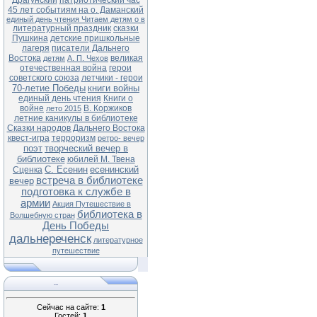
Драгунский
патриотический час
45 лет событиям на о. Даманский
единый день чтения Читаем детям о в
литературный праздник
сказки
Пушкина
детские пришкольные
лагеря
писатели Дальнего
Востока
великая
детям
А. П. Чехов
отечественная война
герои
советского союза
летчики - герои
70-летие Победы
книги войны
единый день чтения
Книги о
войне
В. Коржиков
лето 2015
летние каникулы в библиотеке
Сказки народов Дальнего Востока
квест-игра
терроризм
ретро- вечер
поэт
творческий вечер в
библиотеке
юбилей М. Твена
С. Есенин
есенинский
Сценка
встреча в библиотеке
вечер
подготовка к службе в
армии
Акция Путешествие в
библиотека в
Волшебную стран
День Победы
дальнереченск
литературное
путешествие
...
Сейчас на сайте:
1
Гостей:
1