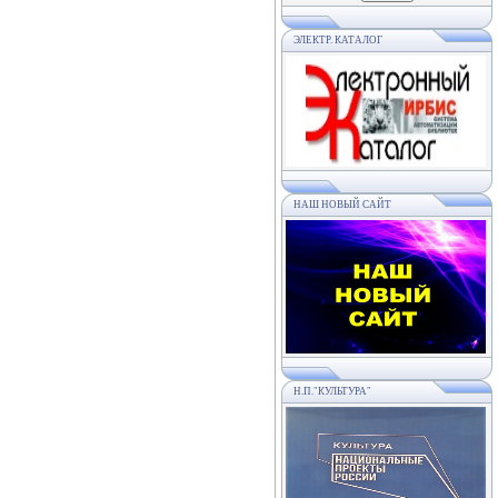
ЭЛЕКТР. КАТАЛОГ
НАШ НОВЫЙ САЙТ
Н.П."КУЛЬТУРА"