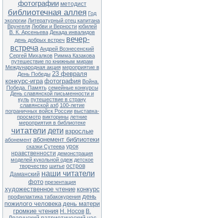
фотографии
методист
библиотечная аллея
Год
экологии
Литературный отец капитана
Врунгеля
Любви и Верности
юбилей
В. К. Арсеньева
Декада инвалидов
вечер-
день добрых встреч
встреча
Андрей Вознесенский
Сергей Михалков
Римма Казакова
путешествие по книжным мирам
Международная акция
мероприятие в
23 февраля
День Победы
конкурс-игра
фотография
Война.
Победа. Память
семейные конкурсы
День славянской письменности и
куль
путешествие в страну
славянской азб
100-летие
пограничных войск России
выставка-
просмотр
викторины
летние
мероприятия в библиотеке
читатели
дети
взрослые
абонемент библиотеки
абонемент
урок
сказки Сутеева
нравственности
демонстрация
моделей кукольной одеж
детское
остров
творчество
шитье
наши читатели
Даманский
фото
презентация
художественное чтение
конкурс
день
профилактика табакокурения
пожилого человека
день матери
громкие чтения
Н. Носов
В.