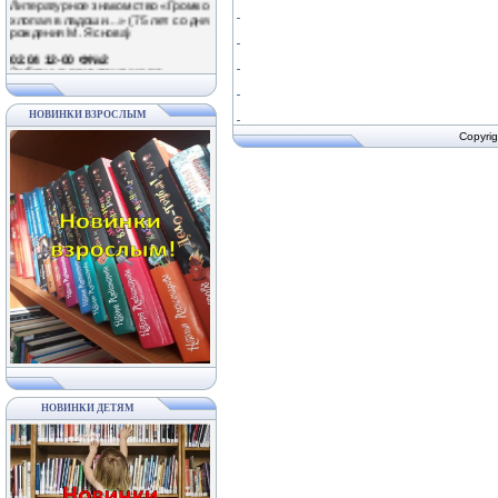
рождения М. Яснова)
02.04 12-00 Ф№2
Забавные приключения по
страницам книг Михаила Яснова в
рамках Межрегиональной акции
«Громкая хлопая в ладоши» (75
лет со дня рождения детского
НОВИНКИ ВЗРОСЛЫМ
писателя)
Copyrig
02.04 11-00 Ф№6
Литературный праздник
«Полистаем смешные странички»
(в рамках Межрегиональной акции
«Громкая хлопая в ладоши» к 75-
летию М. Яснова)
02.04 11-00 Ф№7
День громкого чтения «Громко
хлопая в ладоши…» (75 лет со дня
рождения М. Яснова)
02.04 11-00 Ф№3
Литературная гостиная «Вместе с
книгой мы растем» (в рамках
Межрегиональной акции «Громкая
хлопая в ладоши»)
03.04; 10.04; 17.04; 24.04 11-30 ЦБ
Развлекательно-познавательные
НОВИНКИ ДЕТЯМ
мероприятия в рамках проекта
«Веселые субботы»
03.04 12-00 Ф№2
Познавательно-игровой час
«Здравствуйте, пернатые!»
(Международный день птиц)