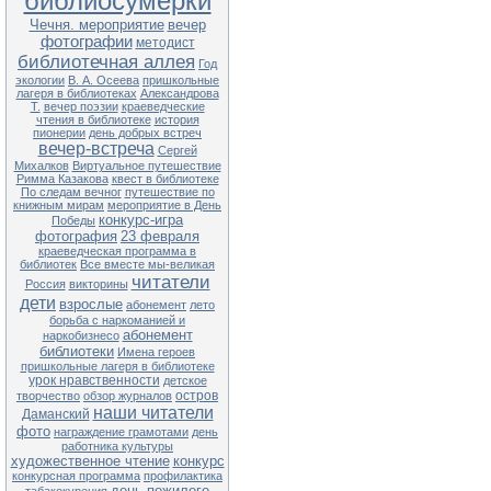
библиосумерки
Чечня. мероприятие
вечер
фотографии
методист
библиотечная аллея
Год
экологии
В. А. Осеева
пришкольные
лагеря в библиотеках
Александрова
Т.
вечер поэзии
краеведческие
чтения в библиотеке
история
пионерии
день добрых встреч
вечер-встреча
Сергей
Михалков
Виртуальное путешествие
Римма Казакова
квест в библиотеке
По следам вечног
путешествие по
книжным мирам
мероприятие в День
конкурс-игра
Победы
фотография
23 февраля
краеведческая программа в
библиотек
Все вместе мы-великая
читатели
Россия
викторины
дети
взрослые
абонемент
лето
борьба с наркоманией и
абонемент
наркобизнесо
библиотеки
Имена героев
пришкольные лагеря в библиотеке
урок нравственности
детское
остров
творчество
обзор журналов
наши читатели
Даманский
фото
награждение грамотами
день
работника культуры
художественное чтение
конкурс
конкурсная программа
профилактика
день пожилого