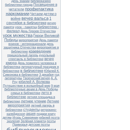
День знаний
библиоказино
Чернобыля» (35 лет со дня
Посвящение в
библиотеки города
катастрофы на Чернобыльской
профилактика
читатели
АЭС)
наркомании
Читаем детям о
27.04 13-00 Ф№1
вечер вальса
1
войне
Квест-игра «В поисках заветного
сентября в библиотеке
вечер
клада» (в рамках клуба «Семь Я)
библиотека -
памяти
урок - памятка
28.04 13-00 Ф№1
филиал
День Героев Отечества
Экологический час «Чернобыль.
урок мужества
Герои Великой
Год 1986» (35 лет со дня
Победы
мероприятия
День памяти
катастрофы на Чернобыльской
воинов - интернационали
день
АЭС)
защитника Отечества
мероприятие в
краеведение
28.04 11-00 ЦБ
библиотеке
Литературный час «Король смеха
пришкольный лагерь
кукольный
Аркадий Аверченко» (140 лет со
вечер
спектакль в библиотеке
дня рождения писателя)
юмора
День пожилого человека в
библиотека
литературный праздник в
29.04 13-00 Ф№1
в библиотеке
библиотеке
Юбилей К.
Обзор книжной выставки «Они не
Симонова в библиотеке
3 декабря
год
должны исчезнуть» (по Красной
литературы
Творческий вечер
А. А.
книге Приморского края)
юбилей А. Волкова
Роу
Путешествие в волшебный мир
9 мая
библиотечные акции в День Победы
Внимание! В связи с продлением
лето в
семьи в библиотеке
ограничительных мер в
расписании возможны
библиотеке
летняя площадка в
корректировки. Обращаться по
летнее чтение
Летние
библиотеке
тел.: 25-1-72
мероприятия
летний лагерь в
студенты
библиотеке
ретрокино-
акция
калейдоскоп
подари книгу
детям
Игорь Северянин
юбилей поэта
экология
Зелёная планета
поэты
Приморья
детские поэты