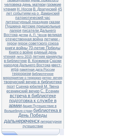
табакокурения
человека
день матери
громкие
чтения
Н. Носов
В. Драгунский
45
лет событиям на о. Даманский
патриотический час
литературный праздник
сказки
Пушкина
детские пришкольные
лагеря
писатели Дальнего
Востока
великая
детям
А. П. Чехов
отечественная война
летчики -
герои
герои советского союза
книги войны
70-летие Победы
Книги о войне
единый день
чтения
летние каникулы
лето 2015
в библиотеке
В. Коржиков
Сказки
народов Дальнего Востока
квест-
игра
памятная дата России
терроризм
библиотечное
мероприятие о террориз
ретро- вечер
творческий вечер в библиотеке
поэт
Сценка
юбилей М. Твена
есенинский вечер
С. Есенин
встреча в библиотеке
подготовка к службе в
армии
Акция Путешествие в
библиотека в
Волшебную стран
День Победы
дальнереченск
литературное
путешествие