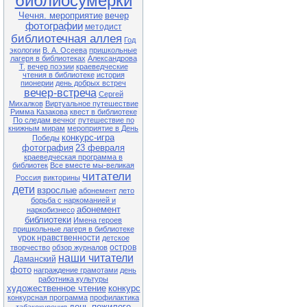
библиосумерки
Чечня. мероприятие
вечер
фотографии
методист
библиотечная аллея
Год
экологии
В. А. Осеева
пришкольные
лагеря в библиотеках
Александрова
Т.
вечер поэзии
краеведческие
чтения в библиотеке
история
пионерии
день добрых встреч
вечер-встреча
Сергей
Михалков
Виртуальное путешествие
Римма Казакова
квест в библиотеке
По следам вечног
путешествие по
книжным мирам
мероприятие в День
конкурс-игра
Победы
фотография
23 февраля
краеведческая программа в
библиотек
Все вместе мы-великая
читатели
Россия
викторины
дети
взрослые
абонемент
лето
борьба с наркоманией и
абонемент
наркобизнесо
библиотеки
Имена героев
пришкольные лагеря в библиотеке
урок нравственности
детское
остров
творчество
обзор журналов
наши читатели
Даманский
фото
награждение грамотами
день
работника культуры
художественное чтение
конкурс
конкурсная программа
профилактика
день пожилого