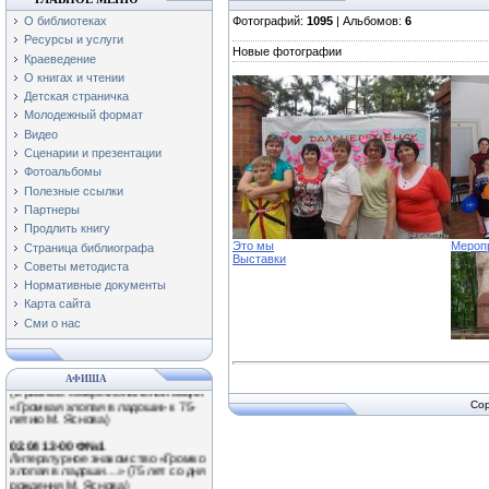
О библиотеках
Фотографий:
1095
| Альбомов:
6
Ресурсы и услуги
Новые фотографии
Краеведение
О книгах и чтении
Детская страничка
Молодежный формат
Видео
Сценарии и презентации
Фотоальбомы
Полезные ссылки
Партнеры
01.04 11-00 Ф№3
Продлить книгу
Экологический час «Наши
Это мы
Мероп
Страница библиографа
крылатые друзья!»
Выставки
(Международный день птиц)
Советы методиста
Нормативные документы
0.04 13-00 Ф№1
Обзор книжной выставки
Карта сайта
«Путешествие в мир природы»
Сми о нас
02.04 10-00 ЦБ
Библиотечный час для дошколят
(в рамках Межрегиональной акции
АФИША
«Громкая хлопая в ладоши» к 75-
летию М. Яснова)
Cop
02.04 13-00 Ф№1
Литературное знакомство «Громко
хлопая в ладоши…» (75 лет со дня
рождения М. Яснова)
02.04 12-00 Ф№2