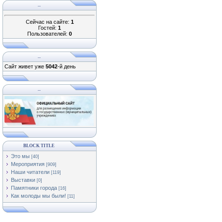
...
Сейчас на сайте:
1
Гостей:
1
Пользователей:
0
...
Сайт живет уже
5042
-й день
...
BLOCK TITLE
Это мы
[40]
Мероприятия
[909]
Наши читатели
[119]
Выставки
[0]
Памятники города
[16]
Как молоды мы были!
[11]