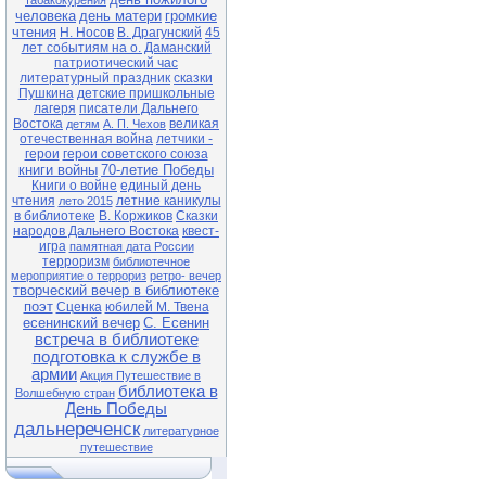
табакокурения
человека
день матери
громкие
чтения
Н. Носов
В. Драгунский
45
лет событиям на о. Даманский
патриотический час
литературный праздник
сказки
Пушкина
детские пришкольные
лагеря
писатели Дальнего
Востока
великая
детям
А. П. Чехов
отечественная война
летчики -
герои
герои советского союза
книги войны
70-летие Победы
Книги о войне
единый день
чтения
летние каникулы
лето 2015
в библиотеке
В. Коржиков
Сказки
народов Дальнего Востока
квест-
игра
памятная дата России
терроризм
библиотечное
мероприятие о террориз
ретро- вечер
творческий вечер в библиотеке
поэт
Сценка
юбилей М. Твена
есенинский вечер
С. Есенин
встреча в библиотеке
подготовка к службе в
армии
Акция Путешествие в
библиотека в
Волшебную стран
День Победы
дальнереченск
литературное
путешествие