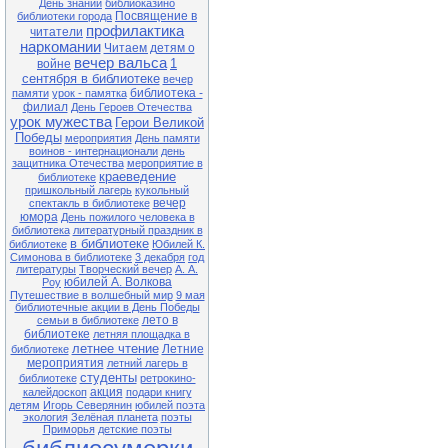
День знаний
библиоказино
Посвящение в
библиотеки города
27.04 13-00 Ф№1
профилактика
читатели
Квест-игра «В поисках заветного
наркомании
клада» (в рамках клуба «Семь Я)
Читаем детям о
вечер вальса
1
войне
28.04 13-00 Ф№1
сентября в библиотеке
вечер
Экологический час «Чернобыль.
библиотека -
памяти
урок - памятка
Год 1986» (35 лет со дня
катастрофы на Чернобыльской
филиал
День Героев Отечества
АЭС)
урок мужества
Герои Великой
Победы
мероприятия
День памяти
28.04 11-00 ЦБ
воинов - интернационали
день
Литературный час «Король смеха
защитника Отечества
мероприятие в
Аркадий Аверченко» (140 лет со
краеведение
библиотеке
дня рождения писателя)
пришкольный лагерь
кукольный
29.04 13-00 Ф№1
вечер
спектакль в библиотеке
Обзор книжной выставки «Они не
юмора
День пожилого человека в
должны исчезнуть» (по Красной
библиотека
литературный праздник в
книге Приморского края)
в библиотеке
библиотеке
Юбилей К.
Симонова в библиотеке
3 декабря
год
литературы
Творческий вечер
А. А.
Внимание! В связи с продлением
юбилей А. Волкова
Роу
ограничительных мер в
Путешествие в волшебный мир
9 мая
расписании возможны
библиотечные акции в День Победы
корректировки. Обращаться по
лето в
семьи в библиотеке
тел.: 25-1-72
библиотеке
летняя площадка в
летнее чтение
Летние
библиотеке
мероприятия
летний лагерь в
студенты
библиотеке
ретрокино-
акция
калейдоскоп
подари книгу
детям
Игорь Северянин
юбилей поэта
экология
Зелёная планета
поэты
Приморья
детские поэты