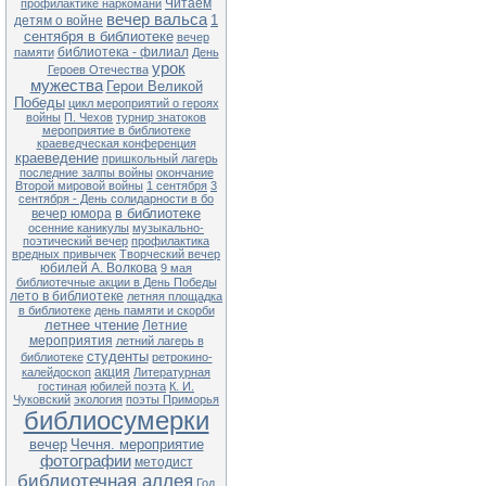
Чернобыля» (35 лет со дня
Читаем
профилактике наркомани
катастрофы на Чернобыльской
вечер вальса
1
детям о войне
АЭС)
сентября в библиотеке
вечер
библиотека - филиал
памяти
День
27.04 13-00 Ф№1
урок
Квест-игра «В поисках заветного
Героев Отечества
клада» (в рамках клуба «Семь Я)
мужества
Герои Великой
Победы
цикл мероприятий о героях
28.04 13-00 Ф№1
войны
П. Чехов
турнир знатоков
Экологический час «Чернобыль.
мероприятие в библиотеке
Год 1986» (35 лет со дня
краеведческая конференция
катастрофы на Чернобыльской
краеведение
АЭС)
пришкольный лагерь
последние залпы войны
окончание
28.04 11-00 ЦБ
Второй мировой войны
1 сентября
3
Литературный час «Король смеха
сентября - День солидарности в бо
Аркадий Аверченко» (140 лет со
в библиотеке
вечер юмора
дня рождения писателя)
осенние каникулы
музыкально-
поэтический вечер
профилактика
29.04 13-00 Ф№1
вредных привычек
Творческий вечер
Обзор книжной выставки «Они не
юбилей А. Волкова
9 мая
должны исчезнуть» (по Красной
библиотечные акции в День Победы
книге Приморского края)
лето в библиотеке
летняя площадка
в библиотеке
день памяти и скорби
летнее чтение
Летние
Внимание! В связи с продлением
мероприятия
ограничительных мер в
летний лагерь в
расписании возможны
студенты
библиотеке
ретрокино-
корректировки. Обращаться по
акция
калейдоскоп
Литературная
тел.: 25-1-72
гостиная
юбилей поэта
К. И.
Чуковский
экология
поэты Приморья
библиосумерки
вечер
Чечня. мероприятие
фотографии
методист
библиотечная аллея
Год