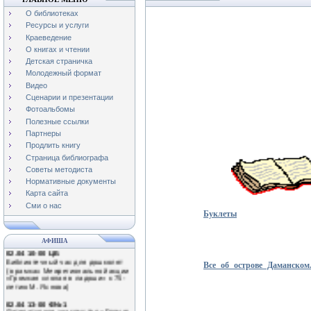
О библиотеках
Ресурсы и услуги
Краеведение
О книгах и чтении
Детская страничка
Молодежный формат
Видео
Сценарии и презентации
Фотоальбомы
Полезные ссылки
Партнеры
Продлить книгу
Страница библиографа
01.04 11-00 Ф№3
Советы методиста
Экологический час «Наши
крылатые друзья!»
Нормативные документы
(Международный день птиц)
Карта сайта
0.04 13-00 Ф№1
Сми о нас
Буклеты
Обзор книжной выставки
«Путешествие в мир природы»
02.04 10-00 ЦБ
АФИША
Библиотечный час для дошколят
(в рамках Межрегиональной акции
«Громкая хлопая в ладоши» к 75-
Все об острове Даманско
летию М. Яснова)
02.04 13-00 Ф№1
Литературное знакомство «Громко
хлопая в ладоши…» (75 лет со дня