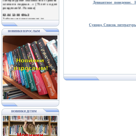
рождения М. Яснова)
Девиантное поведение.
02.04 12-00 Ф№2
Забавные приключения по
страницам книг Михаила Яснова в
рамках Межрегиональной акции
«Громкая хлопая в ладоши» (75
Суицид. Список литератур
лет со дня рождения детского
писателя)
НОВИНКИ ВЗРОСЛЫМ
02.04 11-00 Ф№6
Литературный праздник
«Полистаем смешные странички»
(в рамках Межрегиональной акции
«Громкая хлопая в ладоши» к 75-
летию М. Яснова)
02.04 11-00 Ф№7
День громкого чтения «Громко
хлопая в ладоши…» (75 лет со дня
рождения М. Яснова)
02.04 11-00 Ф№3
Литературная гостиная «Вместе с
книгой мы растем» (в рамках
Межрегиональной акции «Громкая
хлопая в ладоши»)
03.04; 10.04; 17.04; 24.04 11-30 ЦБ
Развлекательно-познавательные
мероприятия в рамках проекта
НОВИНКИ ДЕТЯМ
«Веселые субботы»
03.04 12-00 Ф№2
Познавательно-игровой час
«Здравствуйте, пернатые!»
(Международный день птиц)