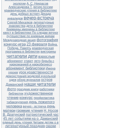
экологии
А. С. Некрасов
Александрова Т.
вечер поэзии
краеведческие чтения в библиотеке
день добрых встреч
Декада
вечер-встреча
инвалидов
Сергей Михалков
литературные
знакомства
дети в библиотеке
Книжкины именины в библиотеке
квест в библиотеке По следам вечног
путешествие по книжным мирам
фотография
Международная акция
конкурс-игра
23 февраля
Война.
Победа. Память
краеведческая
программа в библиотек
викторины
читатели
дети
взрослые
абонемент
этикет
лето
борьба с
наркоманией и наркобизнесо
абонемент библиотеки
Имена
урок нравственности
героев
демонстрация моделей кукольной
остров
одеж
обзор журналов
наши читатели
Даманский
фото
праздник книги
работники
художественное
библиотек
чтение
конкурс
профилактика
день пожилого
табакокурения
человека
день
вечер - встреча
матери
громкие чтения
Н. Носов
В. Драгунский
патриотический час
45 лет событиям на о. Даманский
единый день чтения Читаем детям о в
литературный праздник
сказки