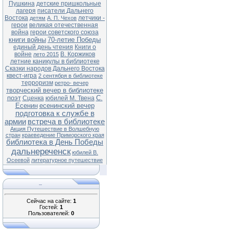
Пушкина
детские пришкольные
лагеря
писатели Дальнего
Востока
летчики -
детям
А. П. Чехов
герои
великая отечественная
война
герои советского союза
книги войны
70-летие Победы
единый день чтения
Книги о
войне
В. Коржиков
лето 2015
летние каникулы в библиотеке
Сказки народов Дальнего Востока
квест-игра
2 сентября в библиотеке
терроризм
ретро- вечер
творческий вечер в библиотеке
поэт
С.
Сценка
юбилей М. Твена
Есенин
есенинский вечер
подготовка к службе в
армии
встреча в библиотеке
Акция Путешествие в Волшебную
стран
краеведение Приморского края
библиотека в День Победы
дальнереченск
юбилей В.
Осеевой
литературное путешествие
...
Сейчас на сайте:
1
Гостей:
1
Пользователей:
0