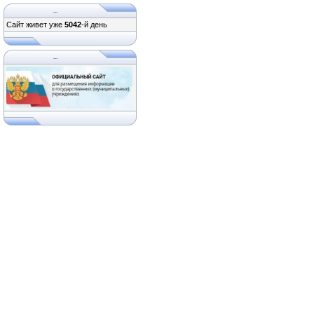
...
Сайт живет уже
5042
-й день
...